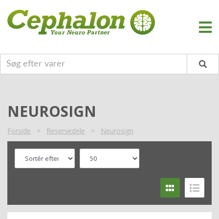
NEUROSIGN
Forside
>
Reservedele
>
Neurosign