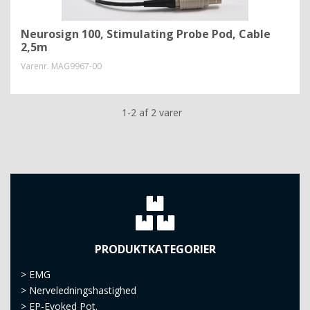
Neurosign 100, Stimulating Probe Pod, Cable
2,5m
Varenr.
MAG9967-00
1-2 af 2 varer
PRODUKTKATEGORIER
>
EMG
>
Nerveledningshastighed
>
EP-Evoked Pot.