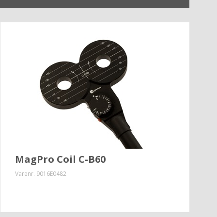
MagPro Coil C-B60
Varenr.
9016E0482