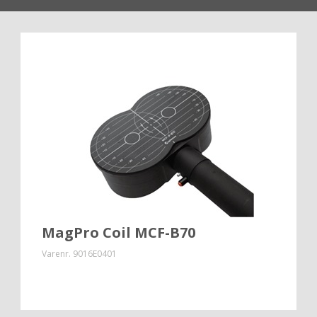
MagPro Coil MCF-B70
Varenr.
9016E0401