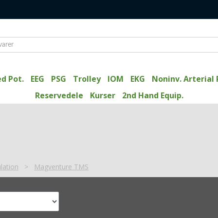
d Pot.
EEG
PSG
Trolley
IOM
EKG
Noninv. Arterial 
Reservedele
Kurser
2nd Hand Equip.
lation
>
Magventure TMS