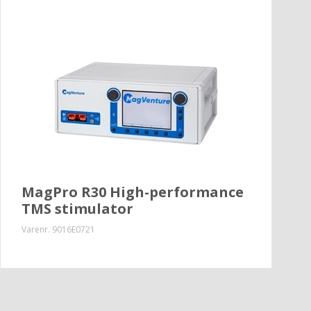
MagPro R30 High-performance
TMS stimulator
Varenr.
9016E0721