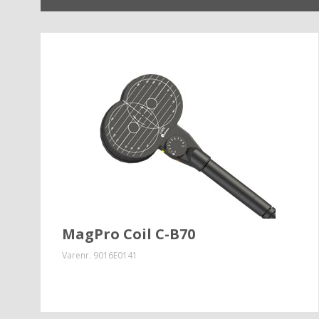
MagPro Coil C-B70
Varenr.
9016E0141