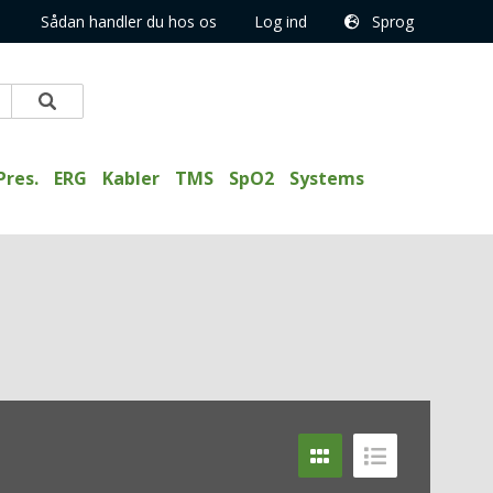
Sådan handler du hos os
Log ind
Sprog
Pres.
ERG
Kabler
TMS
SpO2
Systems