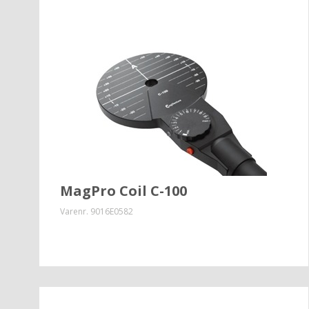
MagPro Coil C-100
Varenr.
9016E0582