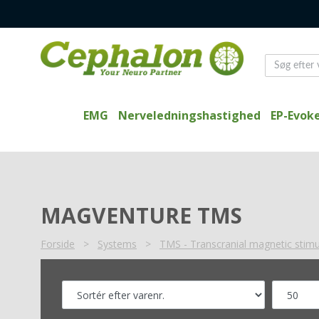
EMG
Nerveledningshastighed
EP-Evoke
MAGVENTURE TMS
Forside
>
Systems
>
TMS - Transcranial magnetic stimu