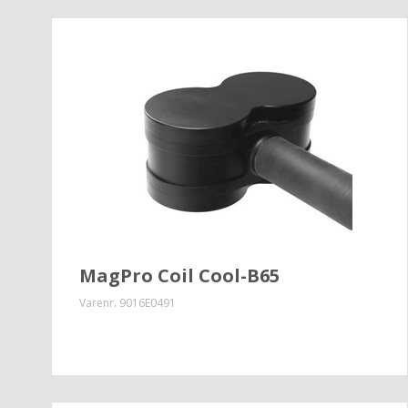
MagPro Coil Cool-B65
Varenr.
9016E0491