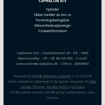
CEPHALON A/S
Nyheder
Sådan handler du hos os
Forretningsbetingelser
Virksomhedsoplysninger
Cookieinformation
Cephalon A/S - Sundsholmen 29 - DK - 9400
Nørresundby - tlf. +45 96 320 600 - E-mail:
salesorder@cephalon.dk - CVR nr. 20009993
Powered by
MVS® Webshop Systems
V 1.0.3.40279
Dette website er optimeret til de nyeste versioner af
Edge
,
Google Chrome
,
Mozilla FireFox
og
Opera
Få den nyeste version ved klik på din webbrowsers navn
herover.