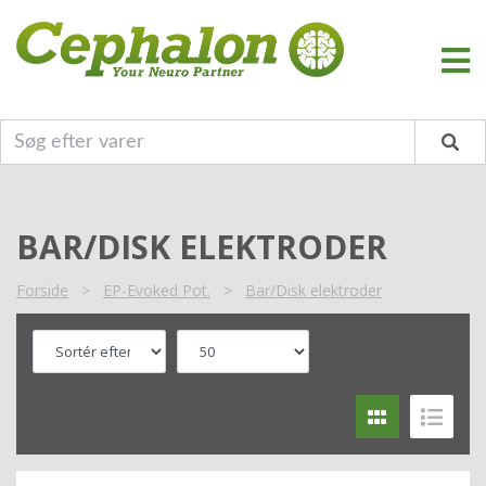
BAR/DISK ELEKTRODER
Forside
>
EP-Evoked Pot.
>
Bar/Disk elektroder