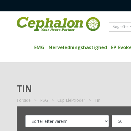
EMG
Nerveledningshastighed
EP-Evoke
TIN
Forside
>
PSG
>
Cup Elektroder
>
Tin