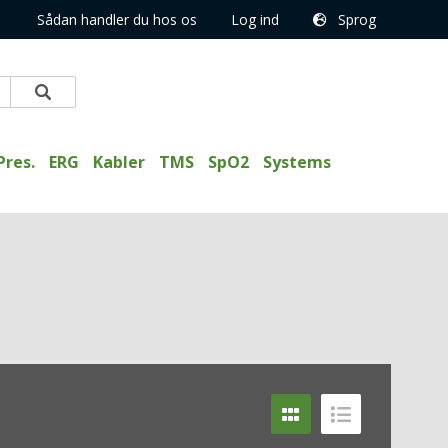
Sådan handler du hos os
Log ind
Sprog
Pres.
ERG
Kabler
TMS
SpO2
Systems